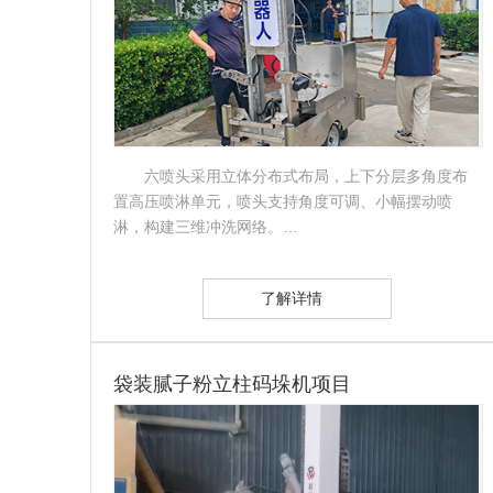
六喷头采用立体分布式布局，上下分层多角度布
置高压喷淋单元，喷头支持角度可调、小幅摆动喷
淋，构建三维冲洗网络。…
了解详情
袋装腻子粉立柱码垛机项目