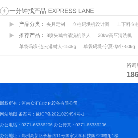
因分析。…
一分钟找产品 EXPRESS LANE
产品分类：
夹具定制
立柱码垛机设计图
上下料立
推荐产品：
8喷头鸡舍清洗机器人
30kw高压清洗机
单袋码垛-连云港树人-150kg
单袋码垛-宁夏-华业-50kg
咨询
18
18
版权所有：河南众汇自动化设备有限公司
网站地图
备案号：豫ICP备2021029454号-1
办公电话：0371-65336206 办公传真：0371-65336206
办公地址：郑州高新区长椿路11号国家大学科技园Y23幢附1楼