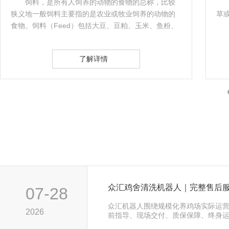
饲料，是所有人饲养的动物的食物的总称，比较
狭义地一般饲料主要指的是农业或牧业饲养的动物的
草
食物。饲料（Feed）包括大豆、豆粕、玉米、鱼粉、
氨基酸、杂粕、乳清粉、油脂、肉骨粉、谷物、饲料
添加剂等十余个品种的饲料原料。…
了解详情
众汇鸡舍清洗机器人｜完整售后
07-28
众汇机器人围绕规模化养鸡场实际运
2026
前指导、现场交付、质保保障、终身
服务，全方位保障鸡舍清洗机器人长