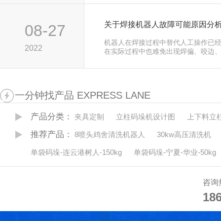
关于焊接机器人故障可能原因分
08-27
机器人在焊接过程中替代人工操作已
2022
在实际过程中也难免出现焊偏、咬边
陷，焊接机器人在长期的工作中也可
障。那么今天给大家就说说焊接机器
因分析。…
一分钟找产品 EXPRESS LANE
产品分类：
夹具定制
立柱码垛机设计图
上下料立
推荐产品：
8喷头鸡舍清洗机器人
30kw高压清洗机
单袋码垛-连云港树人-150kg
单袋码垛-宁夏-华业-50kg
咨询
18
18