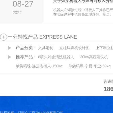
关于焊接机器人故障可能原因分
08-27
机器人在焊接过程中替代人工操作已
2022
在实际过程中也难免出现焊偏、咬边
陷，焊接机器人在长期的工作中也可
障。那么今天给大家就说说焊接机器
因分析。…
一分钟找产品 EXPRESS LANE
产品分类：
夹具定制
立柱码垛机设计图
上下料立
推荐产品：
8喷头鸡舍清洗机器人
30kw高压清洗机
单袋码垛-连云港树人-150kg
单袋码垛-宁夏-华业-50kg
咨询
18
18
版权所有：河南众汇自动化设备有限公司