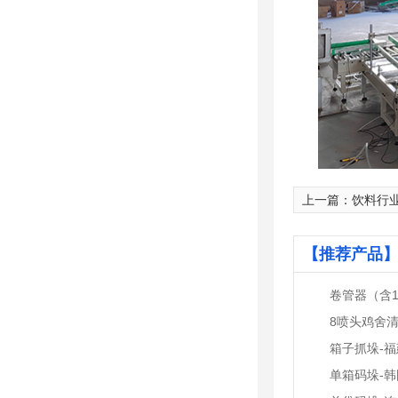
上一篇：
饮料行
【推荐产品】
卷管器（含1
8喷头鸡舍
箱子抓垛-福
单箱码垛-韩国