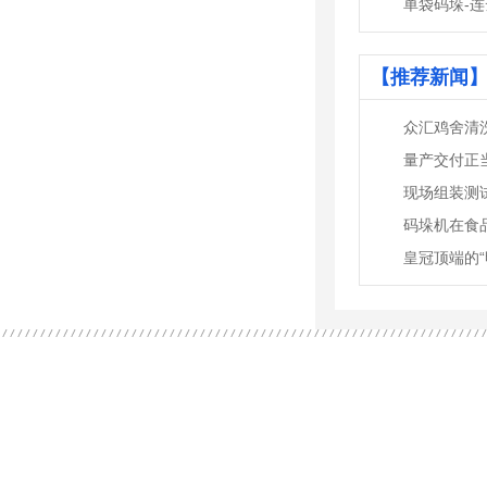
单袋码垛-连云
【推荐新闻】
众汇鸡舍清
码垛机在食
皇冠顶端的“