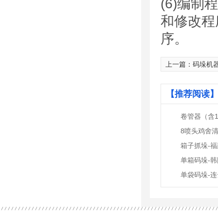
(6)编
和修改程
序。
上一篇：
码垛机
【推荐阅读】
卷管器（含1
8喷头鸡舍
箱子抓垛-福
单箱码垛-韩国
单袋码垛-连云