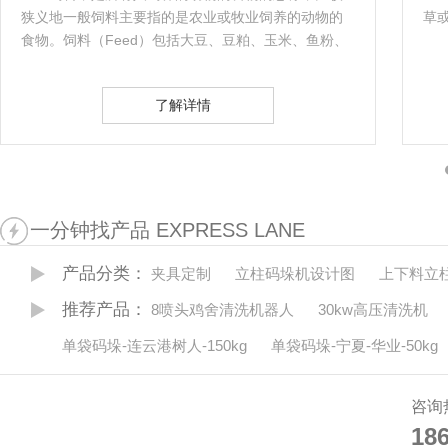
狭义地一般饲料主要指的是农业或牧业饲养的动物的
草
食物。饲料（Feed）包括大豆、豆粕、玉米、鱼粉、
氨基酸、杂粕、乳清粉、油脂、肉骨粉、谷物、饲料
添加剂等十余个品种的饲料原料。…
了解详情
一分钟找产品 EXPRESS LANE
产品分类：
夹具定制
立柱码垛机设计图
上下料立
推荐产品：
8喷头鸡舍清洗机器人
30kw高压清洗机
单袋码垛-连云港树人-150kg
单袋码垛-宁夏-华业-50kg
咨询
18
18