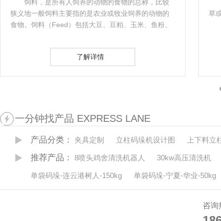
饲料，是所有人饲养的动物的食物的总称，比较
狭义地一般饲料主要指的是农业或牧业饲养的动物的
草
食物。饲料（Feed）包括大豆、豆粕、玉米、鱼粉、
氨基酸、杂粕、乳清粉、油脂、肉骨粉、谷物、饲料
添加剂等十余个品种的饲料原料。…
了解详情
一分钟找产品 EXPRESS LANE
产品分类：
夹具定制
立柱码垛机设计图
上下料立
推荐产品：
8喷头鸡舍清洗机器人
30kw高压清洗机
单袋码垛-连云港树人-150kg
单袋码垛-宁夏-华业-50kg
咨询
18
18