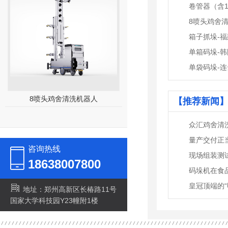
卷管器（含1
8喷头鸡舍
箱子抓垛-福
单箱码垛-韩国
单袋码垛-连云
8喷头鸡舍清洗机器人
30kw高压清洗机
【推荐新闻】
众汇鸡舍清
咨询热线
18638007800
码垛机在食
皇冠顶端的“
地址：郑州高新区长椿路11号
国家大学科技园Y23幢附1楼